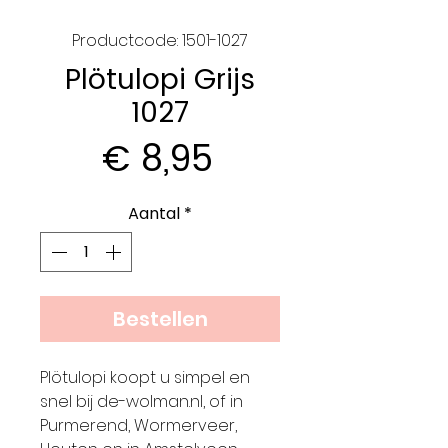
Productcode: 1501-1027
Plötulopi Grijs
1027
Prijs
€ 8,95
Aantal
*
Bestellen
Plötulopi koopt u simpel en
snel bij de-wolman.nl, of in
Purmerend, Wormerveer,