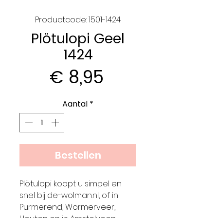
Productcode: 1501-1424
Plötulopi Geel
1424
Prijs
€ 8,95
Aantal
*
Bestellen
Plötulopi koopt u simpel en
snel bij de-wolman.nl, of in
Purmerend, Wormerveer,