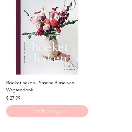
Boeket haken - Sascha Blase-van
Scheepjes Big Darlin
Wagtendonk
Lakeside
Prijs
Prijs
€ 27,99
€ 8,50
In winkelwagen