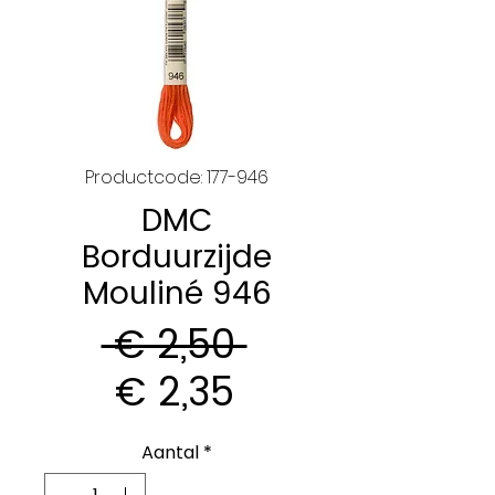
Productcode: 177-946
DMC
Borduurzijde
Mouliné 946
Normale
 € 2,50 
Verkoopprijs
prijs
€ 2,35
Aantal
*