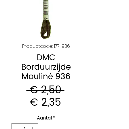
Productcode: 177-936
DMC
Borduurzijde
Mouliné 936
Normale
 € 2,50 
Verkoopprijs
prijs
€ 2,35
Aantal
*