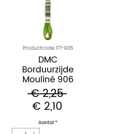
Productcode: 177-906
DMC
Borduurzijde
Mouliné 906
Normale
 € 2,25 
Verkoopprijs
prijs
€ 2,10
Aantal
*