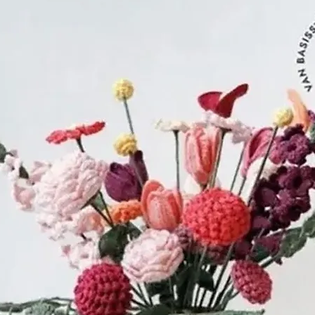
In 1818 was 
DOLLFUS-MIEG
nemen van zij
op kwaliteit
service.
In 1850 ontd
DOLLFUS-MIEG,
Engeland, de
chemicus JO
'mercerisatie
bestaat een
geven met b
dit vezel en 
levensduur en