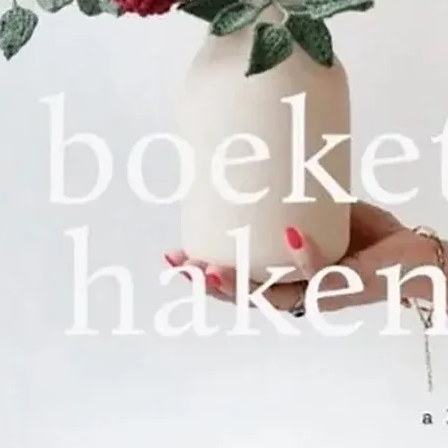
Het was ook 
solide band
beroemde bo
DILLMONT. De
getalenteer
DOLLFUS-MIEG
aan om in Do
buurt van M
waar ze met
eigen borduu
grootste wer
Encyclopedia 
gepubliceerd
vertaald en 
17 landen.
De twee wer