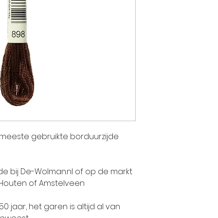
twee andere
Jean-Jacque
KOECHLIN. Ge
enthousiasme
geverfde stof
talent van J
pioniers in E
vervaardigi
Indiase pren
bedrijf zich 
e meeste gebruikte borduurzijde
activiteit: h
stoffen. De 
Jean DOLLFU
jde bij De-Wolman.nl of op de markt
gezamenlijk.
 Houten of Amstelveen
jaar, het garen is altijd al van
Lang voordat