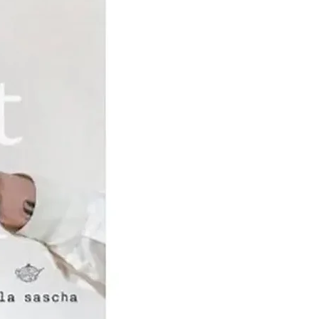
in de 19e eeuw dat DMC
en smeedde met de
rduurster, Thérèse de
 vriendschap die deze
de vrouw en Jean
 verenigt, zet haar ertoe
rnach, een stadje in de
ulhouse, te komen wonen,
 steun van DMC haar
rschool oprichtte.Het
k van Thérèse is haar
of Ladies 'Works,
 in 1886, vervolgens
op de markt gebracht in
eldoorlogen