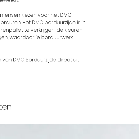
geweest.
op ieders lipp
hadden deze
el mensen kiezen voor het DMC
internationa
rduren. Het DMC borduurzijde is in
bedrijf en e
enpallet te verkrijgen, de kleuren
stoffen naar 
ijgen, waardoor je borduurwerk
wereld.
n van DMC Borduurzijde direct uit
Tegen het e
nam de neef 
Daniel DOLLFU
familiebedrij
1800 trouwde
en verbond h
ten
vrouw aan de 
gangbare prak
hij zijn bedr
DOLLFUS-MIE