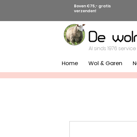
Boven €75,- gratis
verzenden!
Al sinds 1976 service
Home
Wol & Garen
N