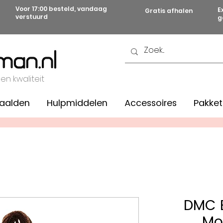
Voor 17:00 besteld, vandaag
E
Gratis afhalen
verstuurd
g
 en kwaliteit
aalden
Hulpmiddelen
Accessoires
Pakket
DMC B
Mo