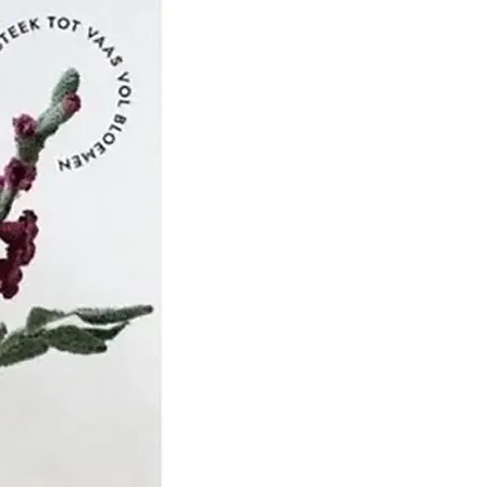
het de beurt aan Jean
 om het bedrijf over te
n vader, dat zich richtte
, productmarketing en
ekte de zoon van JEAN
 zijn studie in Leeds,
 uitvinding van de
HN MERCER -
' - een proces dat erin
 katoenen draad door te
ijtende soda, waardoor
geeft het zijn weerstand,
 zijdezachte uitstraling.