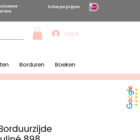
xclusieve
Scherpe prijzen
arens
Log in
ten
Borduren
Boeken
orduurzijde
uliné 898