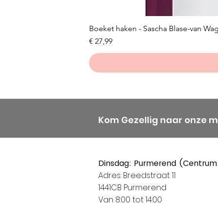
Boeket haken - Sascha Blase-van Wa
Prijs
€ 27,99
Kom Gezellig naar onze 
Dinsdag: Purmerend (Centrum
Adres: Breedstraat 11
1441CB Purmerend
Van 8:00 tot 14:00