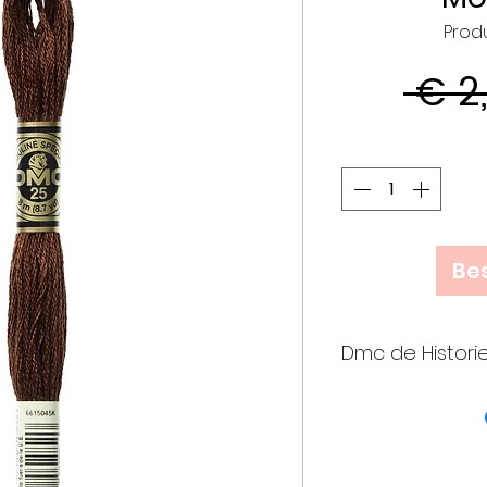
Prod
 € 2
Bes
Dmc de Histori
• Meer dan 25
verenigden k
op initiatief
die een join