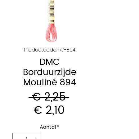
Productcode: 177-894
DMC
Borduurzijde
Mouliné 894
Normale
 € 2,25 
Verkoopprijs
prijs
€ 2,10
Aantal
*