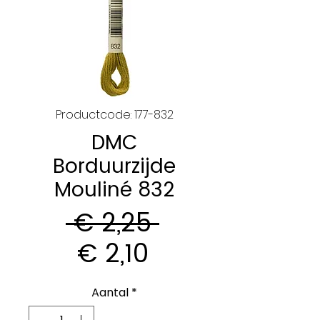
Productcode: 177-832
DMC
Borduurzijde
Mouliné 832
Normale
 € 2,25 
Verkoopprijs
prijs
€ 2,10
Aantal
*