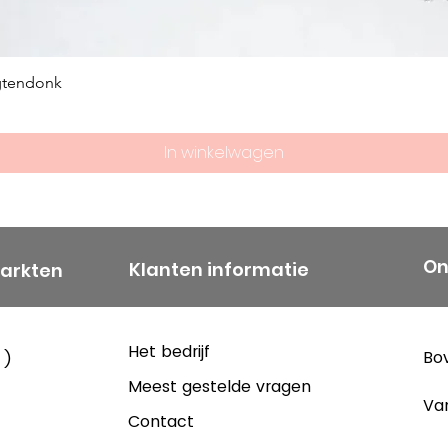
vertraagden 
fuseerde het 
CARTIER BRES
gtendonk
nieuwe bedr
DMC, maar ne
& CARTIER BR
In winkelwagen
beroemde p
vandaag bli
international
On
Klanten informatie
markten
van garens 
consumenten 
andere afgel
Het bedrijf
Bov
 )
toewijding v
Meest gestelde vragen
kwaliteit en c
Va
de dag nog ne
Contact
eeuw. Het mo