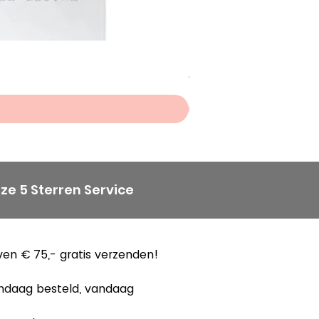
de productie en in 1961
bedrijf met THIRIEZ &
SON. Het aldus ontstane
Scheepjes Big Darling Sp
ijf behoudt de naam
Prijs
€ 8,50
emt het logo van THIRIEZ
ESSON over, het inmiddels
aardenhoofd:
jft de DMC-groep een
e organisatiefabrikant
ze 5 Sterren Service
bestemd voor
en textielindustrie en
eide producten. De
en € 75,- gratis verzenden!
an het bedrijf aan
reativiteit blijft vandaag
ndaag besteld, vandaag
t zo sterk als in de 18e
tto van de familie