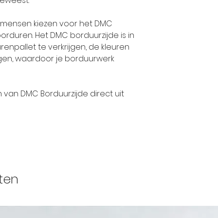
geweest.
op ieders lipp
hadden deze
el mensen kiezen voor het DMC
internationa
rduren. Het DMC borduurzijde is in
bedrijf en e
enpallet te verkrijgen, de kleuren
stoffen naar 
ijgen, waardoor je borduurwerk
wereld.
n van DMC Borduurzijde direct uit
Tegen het e
nam de neef 
Daniel DOLLFU
familiebedrij
1800 trouwde
en verbond h
vrouw aan de 
ten
gangbare prak
hij zijn bedr
DOLLFUS-MIE