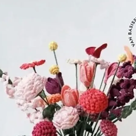
In 1818 was 
DOLLFUS-MIEG
nemen van zij
op kwaliteit
service.
In 1850 ontd
DOLLFUS-MIEG,
Engeland, de
chemicus JO
'mercerisatie
bestaat een
geven met b
dit vezel en 
levensduur en