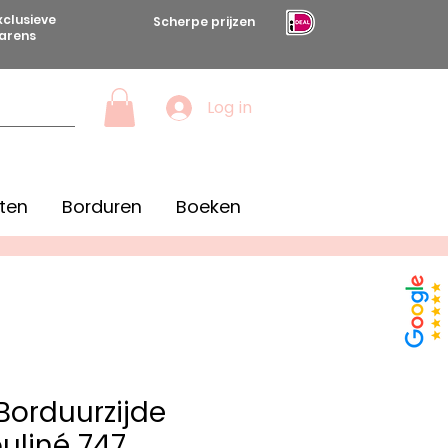
xclusieve
Scherpe prijzen
arens
Log in
ten
Borduren
Boeken
orduurzijde
uliné 747