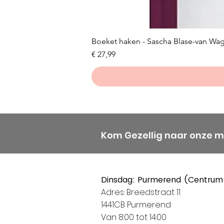
Boeket haken - Sascha Blase-van Wa
Prijs
€ 27,99
Kom Gezellig naar onze 
Dinsdag: Purmerend (Centrum
Adres: Breedstraat 11
1441CB Purmerend
Van 8:00 tot 14:00