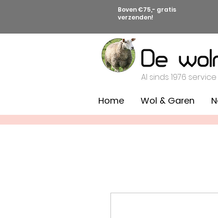
Boven €75,- gratis
verzenden!
Al sinds 1976 service
Home
Wol & Garen
N