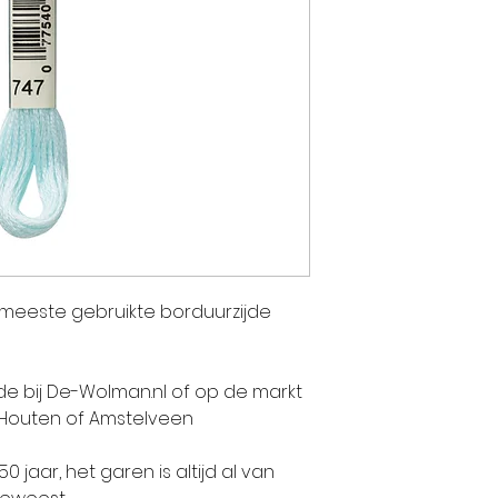
twee andere
Jean-Jacque
KOECHLIN. Ge
enthousiasme
geverfde stof
talent van J
pioniers in E
vervaardigi
Indiase pren
bedrijf zich 
e meeste gebruikte borduurzijde
activiteit: h
stoffen. De 
Jean DOLLFU
jde bij De-Wolman.nl of op de markt
gezamenlijk.
 Houten of Amstelveen
jaar, het garen is altijd al van
Lang voordat