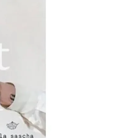
in de 19e eeuw dat DMC
en smeedde met de
rduurster, Thérèse de
 vriendschap die deze
de vrouw en Jean
 verenigt, zet haar ertoe
rnach, een stadje in de
ulhouse, te komen wonen,
 steun van DMC haar
rschool oprichtte.Het
k van Thérèse is haar
of Ladies 'Works,
 in 1886, vervolgens
op de markt gebracht in
eldoorlogen