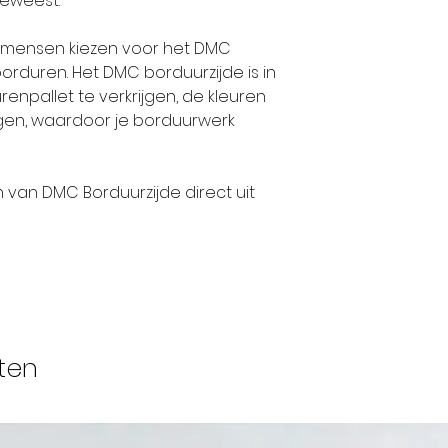
geweest.
op ieders lipp
hadden deze
el mensen kiezen voor het DMC
internationa
rduren. Het DMC borduurzijde is in
bedrijf en e
enpallet te verkrijgen, de kleuren
stoffen naar 
ijgen, waardoor je borduurwerk
wereld.
n van DMC Borduurzijde direct uit
Tegen het e
nam de neef 
Daniel DOLLFU
familiebedrij
1800 trouwde
en verbond h
vrouw aan de 
ten
gangbare prak
hij zijn bedr
DOLLFUS-MIE