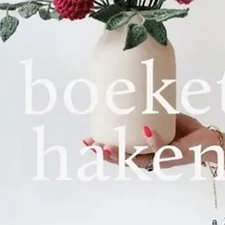
Het was ook 
solide band
beroemde bo
DILLMONT. De
getalenteer
DOLLFUS-MIEG
aan om in Do
buurt van M
waar ze met
eigen borduu
grootste wer
Encyclopedia 
gepubliceerd
vertaald en 
17 landen.
De twee wer