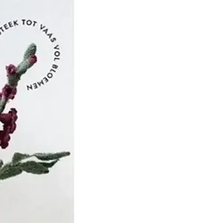
het de beurt aan Jean
 om het bedrijf over te
n vader, dat zich richtte
, productmarketing en
ekte de zoon van JEAN
 zijn studie in Leeds,
 uitvinding van de
HN MERCER -
' - een proces dat erin
 katoenen draad door te
ijtende soda, waardoor
geeft het zijn weerstand,
 zijdezachte uitstraling.