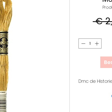
Prod
 € 2
Bes
Dmc de Histori
• Meer dan 25
verenigden k
op initiatief
die een join