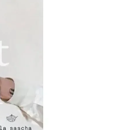
in de 19e eeuw dat DMC
en smeedde met de
rduurster, Thérèse de
 vriendschap die deze
de vrouw en Jean
 verenigt, zet haar ertoe
rnach, een stadje in de
ulhouse, te komen wonen,
 steun van DMC haar
rschool oprichtte.Het
k van Thérèse is haar
of Ladies 'Works,
 in 1886, vervolgens
op de markt gebracht in
eldoorlogen