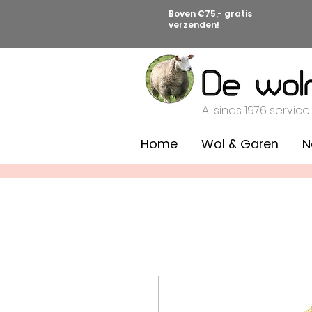
Boven €75,- gratis
verzenden!
Al sinds 1976 service
Home
Wol & Garen
N