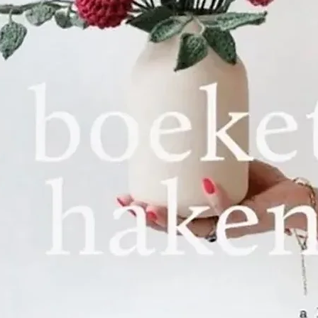
Het was ook 
solide band
beroemde bo
DILLMONT. De
getalenteer
DOLLFUS-MIEG
aan om in Do
buurt van M
waar ze met
eigen borduu
grootste wer
Encyclopedia 
gepubliceerd
vertaald en 
17 landen.
De twee wer