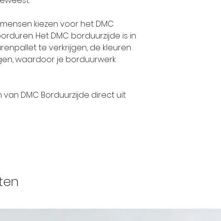
geweest.
op ieders lipp
hadden deze
el mensen kiezen voor het DMC
internationa
rduren. Het DMC borduurzijde is in
bedrijf en e
enpallet te verkrijgen, de kleuren
stoffen naar 
ijgen, waardoor je borduurwerk
wereld.
n van DMC Borduurzijde direct uit
Tegen het e
nam de neef 
Daniel DOLLFU
familiebedrij
1800 trouwde
en verbond h
vrouw aan de 
ten
gangbare prak
hij zijn bedr
DOLLFUS-MIE