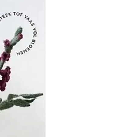
het de beurt aan Jean
 om het bedrijf over te
n vader, dat zich richtte
, productmarketing en
ekte de zoon van JEAN
 zijn studie in Leeds,
 uitvinding van de
HN MERCER -
' - een proces dat erin
 katoenen draad door te
ijtende soda, waardoor
geeft het zijn weerstand,
 zijdezachte uitstraling.