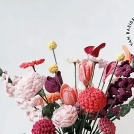
In 1818 was 
DOLLFUS-MIEG
nemen van zij
op kwaliteit
service.
In 1850 ontd
DOLLFUS-MIEG,
Engeland, de
chemicus JO
'mercerisatie
bestaat een
geven met b
dit vezel en 
levensduur en