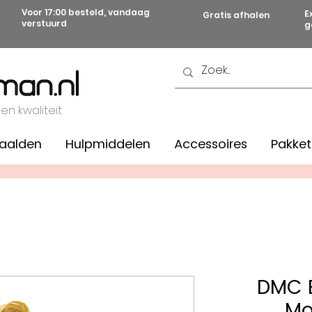
Voor 17:00 besteld, vandaag
E
Gratis afhalen
verstuurd
g
 en kwaliteit
aalden
Hulpmiddelen
Accessoires
Pakket
DMC B
Mo