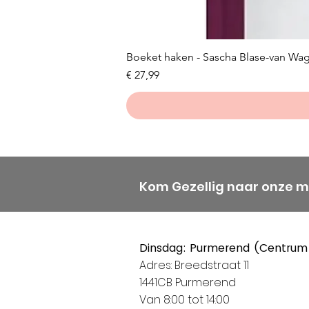
Boeket haken - Sascha Blase-van Wa
Prijs
€ 27,99
Kom Gezellig naar onze 
Dinsdag: Purmerend (Centrum
Adres: Breedstraat 11
1441CB Purmerend
Van 8:00 tot 14:00