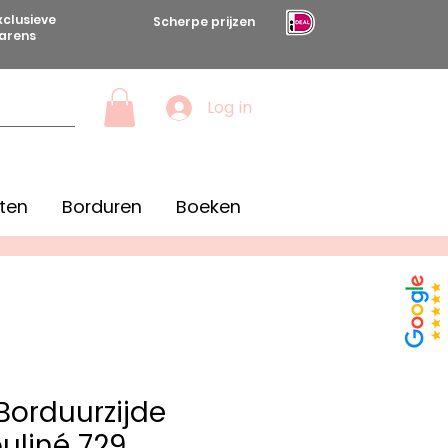
xclusieve
Scherpe prijzen
arens
Log in
ten
Borduren
Boeken
orduurzijde
uliné 729