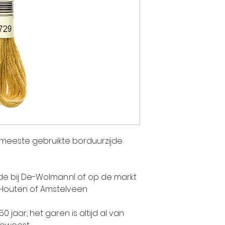
twee andere
Jean-Jacque
KOECHLIN. Ge
enthousiasme
geverfde stof
talent van J
pioniers in E
vervaardigi
Indiase pren
bedrijf zich 
e meeste gebruikte borduurzijde
activiteit: h
stoffen. De 
Jean DOLLFU
jde bij De-Wolman.nl of op de markt
gezamenlijk.
 Houten of Amstelveen
jaar, het garen is altijd al van
Lang voordat