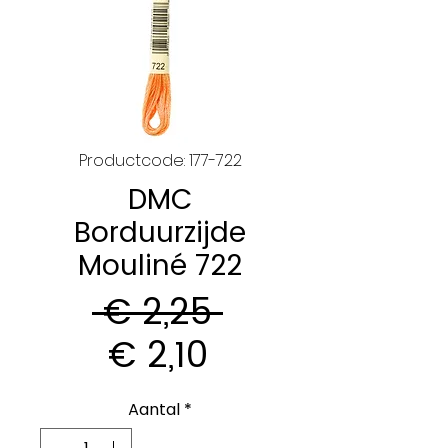
Productcode: 177-722
DMC
Borduurzijde
Mouliné 722
Normale
 € 2,25 
Verkoopprijs
prijs
€ 2,10
Aantal
*