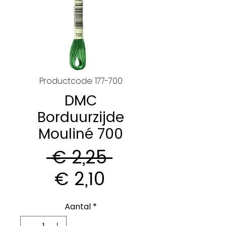
Productcode: 177-700
DMC
Borduurzijde
Mouliné 700
Normale
 € 2,25 
Verkoopprijs
prijs
€ 2,10
Aantal
*