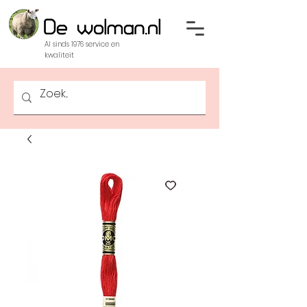
Al sinds 1976 service en
kwaliteit