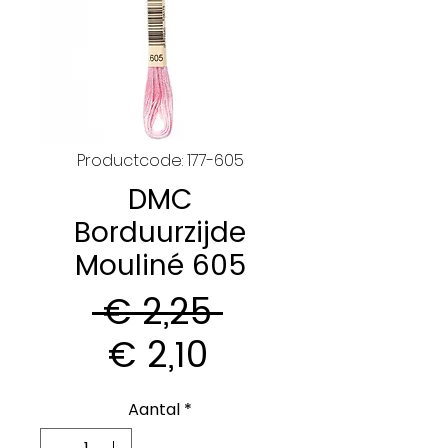
Productcode: 177-605
DMC
Borduurzijde
Mouliné 605
Normale
 € 2,25 
Verkoopprijs
prijs
€ 2,10
Aantal
*