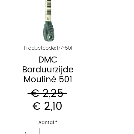
Productcode: 177-501
DMC
Borduurzijde
Mouliné 501
Normale
 € 2,25 
Verkoopprijs
prijs
€ 2,10
Aantal
*