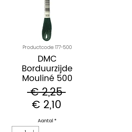
Productcode: 177-500
DMC
Borduurzijde
Mouliné 500
Normale
 € 2,25 
Verkoopprijs
prijs
€ 2,10
Aantal
*