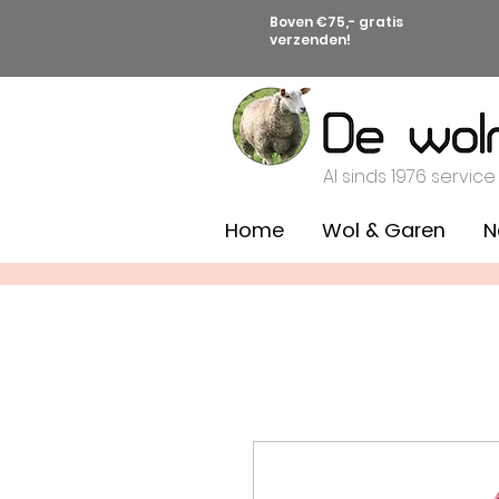
Boven €75,- gratis
verzenden!
Al sinds 1976 service
Home
Wol & Garen
N