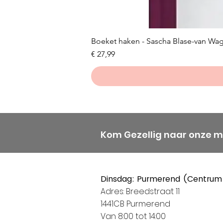
Boeket haken - Sascha Blase-van Wa
Prijs
€ 27,99
Kom Gezellig naar onze 
Dinsdag: Purmerend (Centrum
Adres: Breedstraat 11
1441CB Purmerend
Van 8:00 tot 14:00