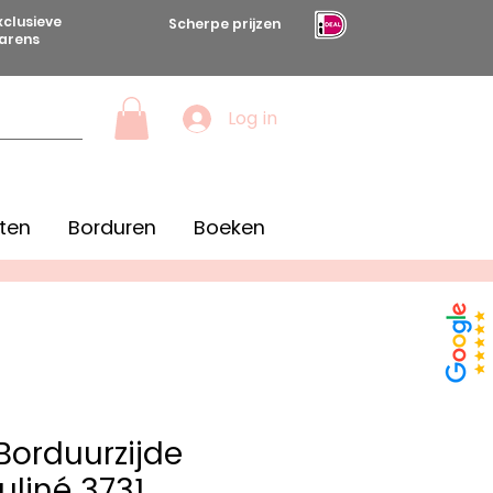
xclusieve
Scherpe prijzen
arens
Log in
ten
Borduren
Boeken
orduurzijde
liné 3731