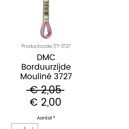
Productcode: 177-3727
DMC
Borduurzijde
Mouliné 3727
Normale
 € 2,05 
Verkoopprijs
prijs
€ 2,00
Aantal
*