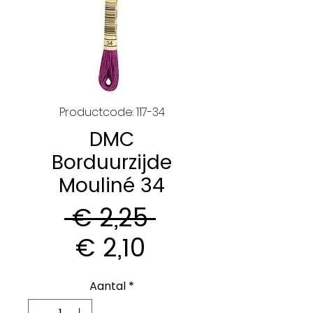
Productcode: 117-34
DMC
Borduurzijde
Mouliné 34
Normale
 € 2,25 
Verkoopprijs
prijs
€ 2,10
Aantal
*