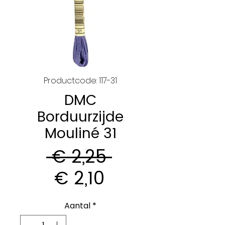
Productcode: 117-31
DMC
Borduurzijde
Mouliné 31
Normale
 € 2,25 
Verkoopprijs
prijs
€ 2,10
Aantal
*