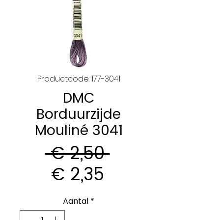
Productcode: 177-3041
DMC
Borduurzijde
Mouliné 3041
Normale
 € 2,50 
Verkoopprijs
prijs
€ 2,35
Aantal
*