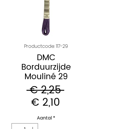
Productcode: 117-29
DMC
Borduurzijde
Mouliné 29
Normale
 € 2,25 
Verkoopprijs
prijs
€ 2,10
Aantal
*