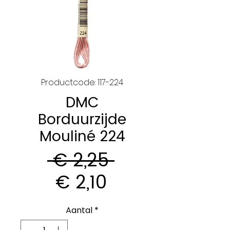
Productcode: 117-224
DMC
Borduurzijde
Mouliné 224
Normale
 € 2,25 
Verkoopprijs
prijs
€ 2,10
Aantal
*