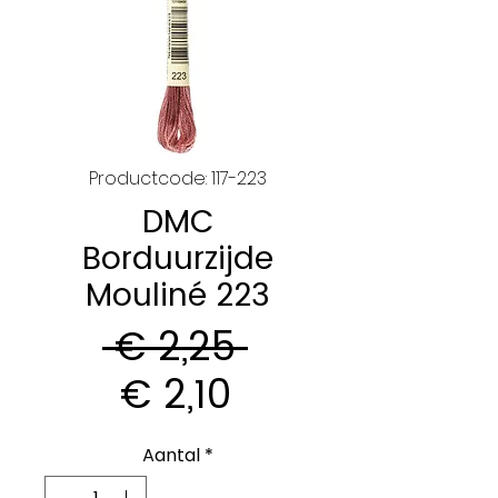
Productcode: 117-223
DMC
Borduurzijde
Mouliné 223
Normale
 € 2,25 
Verkoopprijs
prijs
€ 2,10
Aantal
*