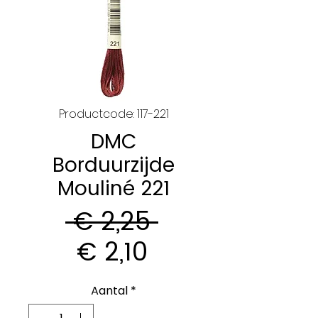
Productcode: 117-221
DMC
Borduurzijde
Mouliné 221
Normale
 € 2,25 
Verkoopprijs
prijs
€ 2,10
Aantal
*