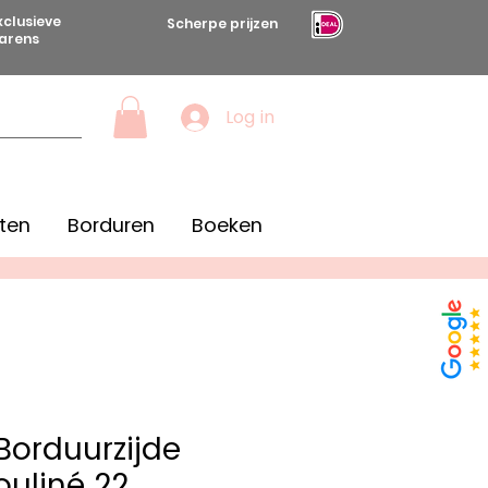
xclusieve
Scherpe prijzen
arens
Log in
ten
Borduren
Boeken
orduurzijde
uliné 22