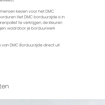
geweest.
op ieders lipp
hadden deze
el mensen kiezen voor het DMC
internationa
rduren. Het DMC borduurzijde is in
bedrijf en e
enpallet te verkrijgen, de kleuren
stoffen naar 
ijgen, waardoor je borduurwerk
wereld.
n van DMC Borduurzijde direct uit
Tegen het e
nam de neef 
Daniel DOLLFU
familiebedrij
1800 trouwde
en verbond h
vrouw aan de 
ten
gangbare prak
hij zijn bedr
DOLLFUS-MIE