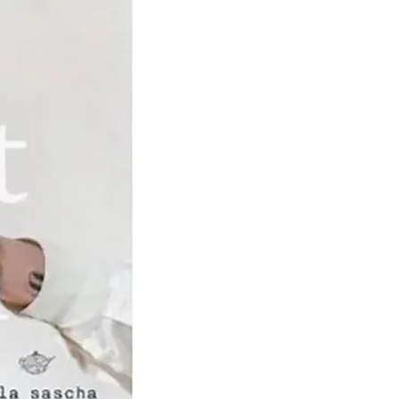
in de 19e eeuw dat DMC
en smeedde met de
rduurster, Thérèse de
 vriendschap die deze
de vrouw en Jean
 verenigt, zet haar ertoe
rnach, een stadje in de
ulhouse, te komen wonen,
 steun van DMC haar
rschool oprichtte.Het
k van Thérèse is haar
of Ladies 'Works,
 in 1886, vervolgens
op de markt gebracht in
eldoorlogen