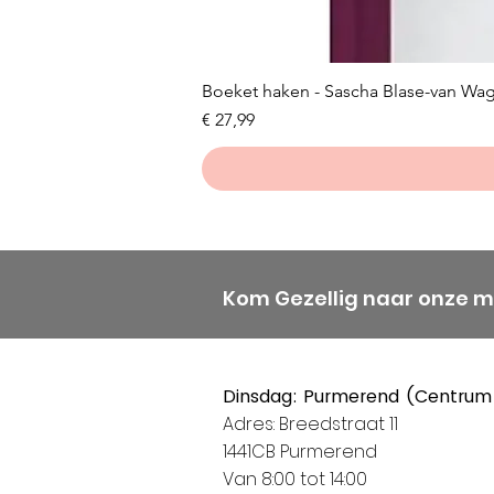
Boeket haken - Sascha Blase-van Wa
Prijs
€ 27,99
Kom Gezellig naar onze 
Dinsdag: Purmerend (Centrum
Adres: Breedstraat 11
1441CB Purmerend
Van 8:00 tot 14:00