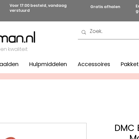
Voor 17:00 besteld, vandaag
E
Gratis afhalen
verstuurd
g
 en kwaliteit
aalden
Hulpmiddelen
Accessoires
Pakket
DMC B
Mo