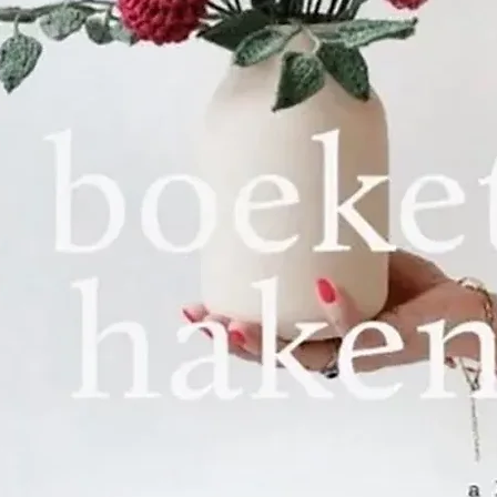
Het was ook 
solide band
beroemde bo
DILLMONT. De
getalenteer
DOLLFUS-MIEG
aan om in Do
buurt van M
waar ze met
eigen borduu
grootste wer
Encyclopedia 
gepubliceerd
vertaald en 
17 landen.
De twee wer