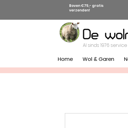
Boven €75,- gratis
verzenden!
Al sinds 1976 service
Home
Wol & Garen
N