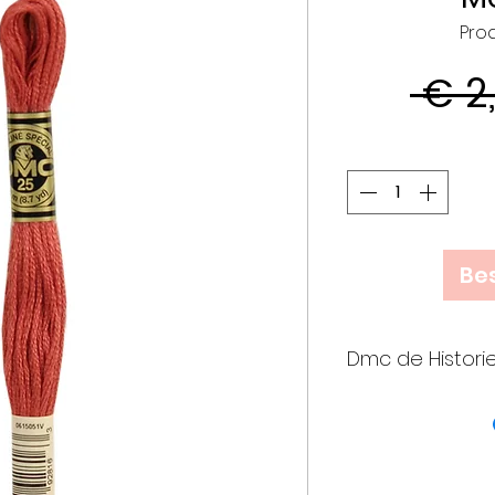
Prod
 € 2
Bes
Dmc de Histori
• Meer dan 25
verenigden k
op initiatief
die een join