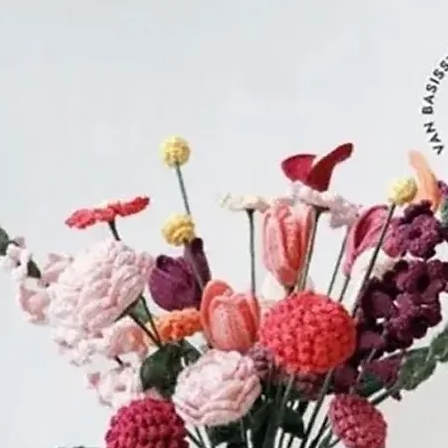
In 1818 was 
DOLLFUS-MIEG
nemen van zij
op kwaliteit
service.
In 1850 ontd
DOLLFUS-MIEG,
Engeland, de
chemicus JO
'mercerisatie
bestaat een
geven met b
dit vezel en 
levensduur en