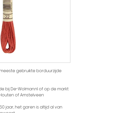
twee andere
Jean-Jacque
KOECHLIN. Ge
enthousiasme
geverfde stof
talent van J
pioniers in E
vervaardigi
Indiase pren
bedrijf zich 
e meeste gebruikte borduurzijde
activiteit: h
stoffen. De 
Jean DOLLFU
jde bij De-Wolman.nl of op de markt
gezamenlijk.
 Houten of Amstelveen
jaar, het garen is altijd al van
Lang voordat