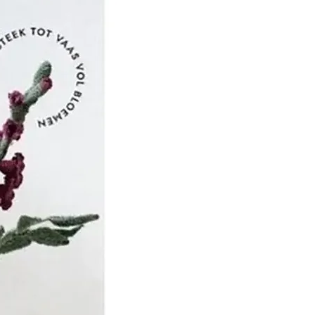
het de beurt aan Jean
 om het bedrijf over te
n vader, dat zich richtte
, productmarketing en
ekte de zoon van JEAN
 zijn studie in Leeds,
 uitvinding van de
HN MERCER -
' - een proces dat erin
 katoenen draad door te
ijtende soda, waardoor
geeft het zijn weerstand,
 zijdezachte uitstraling.