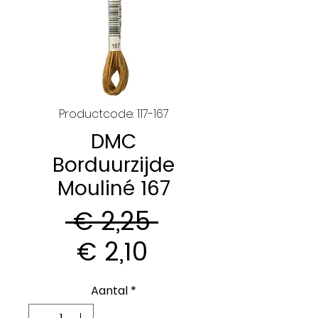
Productcode: 117-167
DMC
Borduurzijde
Mouliné 167
Normale
 € 2,25 
Verkoopprijs
prijs
€ 2,10
Aantal
*