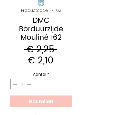
Productcode: 117-162
DMC
Borduurzijde
Mouliné 162
Normale
 € 2,25 
Verkoopprijs
prijs
€ 2,10
Aantal
*
Bestellen