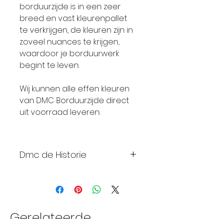
borduurzijde is in een zeer
breed en vast kleurenpallet
te verkrijgen, de kleuren zijn in
zoveel nuances te krijgen,
waardoor je borduurwerk
begint te leven.
Wij kunnen alle effen kleuren
van DMC Borduurzijde direct
uit voorraad leveren.
Dmc de Historie
• Meer dan 250 jaar
geleden, in 1746,
verenigden kunst en
commercie zich op
Gerelateerde