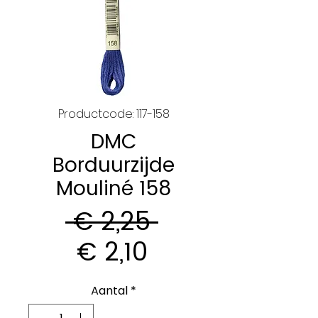
Productcode: 117-158
DMC
Borduurzijde
Mouliné 158
Normale
 € 2,25 
Verkoopprijs
prijs
€ 2,10
Aantal
*